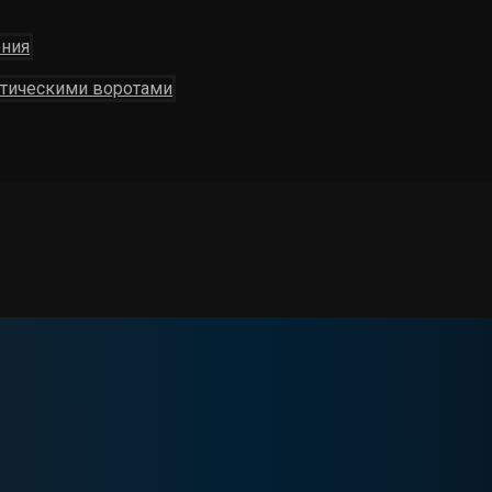
ения
атическими воротами