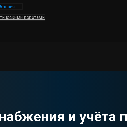
ебления
атическими воротами
набжения и учёта 